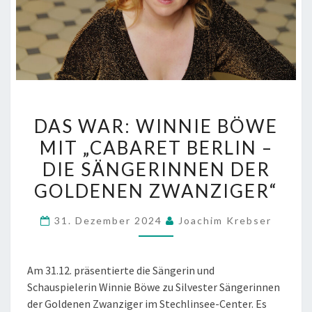
DAS
DAS WAR: WINNIE BÖWE
WAR:
WINNIE
MIT „CABARET BERLIN –
BÖWE
DIE SÄNGERINNEN DER
MIT
GOLDENEN ZWANZIGER“
„CABARET
BERLIN
31. Dezember 2024
Joachim Krebser
–
DIE
SÄNGERINNEN
Am 31.12. präsentierte die Sängerin und
DER
Schauspielerin Winnie Böwe zu Silvester Sängerinnen
GOLDENEN
der Goldenen Zwanziger im Stechlinsee-Center. Es
ZWANZIGER“