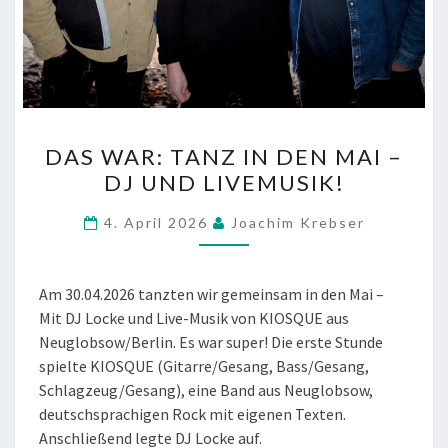
DAS
DAS WAR: TANZ IN DEN MAI –
WAR:
DJ UND LIVEMUSIK!
TANZ
IN
4. April 2026
Joachim Krebser
DEN
MAI
–
Am 30.04.2026 tanzten wir gemeinsam in den Mai –
DJ
Mit DJ Locke und Live-Musik von KIOSQUE aus
UND
Neuglobsow/Berlin. Es war super! Die erste Stunde
LIVEMUSIK!
spielte KIOSQUE (Gitarre/Gesang, Bass/Gesang,
Schlagzeug/Gesang), eine Band aus Neuglobsow,
deutschsprachigen Rock mit eigenen Texten.
Anschließend legte DJ Locke auf.