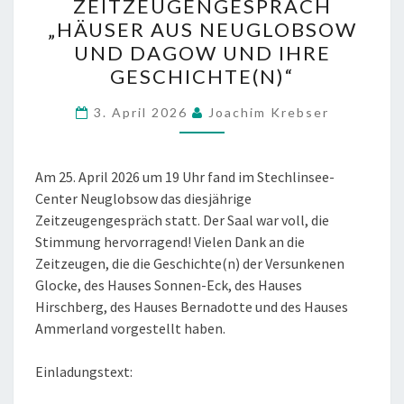
ZEITZEUGENGESPRÄCH
ZEITZEUGENGESPRÄCH
„HÄUSER AUS NEUGLOBSOW
„HÄUSER
UND DAGOW UND IHRE
AUS
NEUGLOBSOW
GESCHICHTE(N)“
UND
3. April 2026
Joachim Krebser
DAGOW
UND
IHRE
Am 25. April 2026 um 19 Uhr fand im Stechlinsee-
GESCHICHTE(N)“
Center Neuglobsow das diesjährige
Zeitzeugengespräch statt. Der Saal war voll, die
Stimmung hervorragend! Vielen Dank an die
Zeitzeugen, die die Geschichte(n) der Versunkenen
Glocke, des Hauses Sonnen-Eck, des Hauses
Hirschberg, des Hauses Bernadotte und des Hauses
Ammerland vorgestellt haben.
Einladungstext: