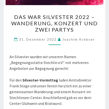
DAS
DAS WAR SILVESTER 2022 –
WAR
WANDERUNG, KONZERT UND
SILVESTER
ZWEI PARTYS
2022
–
31. Dezember 2022
Joachim Krebser
WANDERUNG,
KONZERT
UND
An Silvester wurden wir unserem Namen
ZWEI
„Begegnungsstätte Stechlin e.V.“ mit mehreren
PARTYS
Angeboten zur Begegnung gerecht:
Für den
Silvester-Vormittag
luden Amtsdirektor
Frank Stege und unser Verein herzlich ein zu einer
gemeinsamen Wanderung und einem Konzert im
Stechlinsee-Center. Anschließend gab es vor dem
Center Glühwein und Bratwurst.