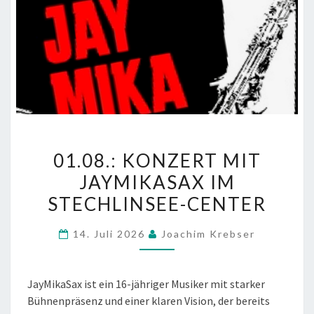
01.08.:
01.08.: KONZERT MIT
KONZERT
MIT
JAYMIKASAX IM
JAYMIKASAX
STECHLINSEE-CENTER
IM
STECHLINSEE-
14. Juli 2026
Joachim Krebser
CENTER
JayMikaSax ist ein 16-jähriger Musiker mit starker
Bühnenpräsenz und einer klaren Vision, der bereits