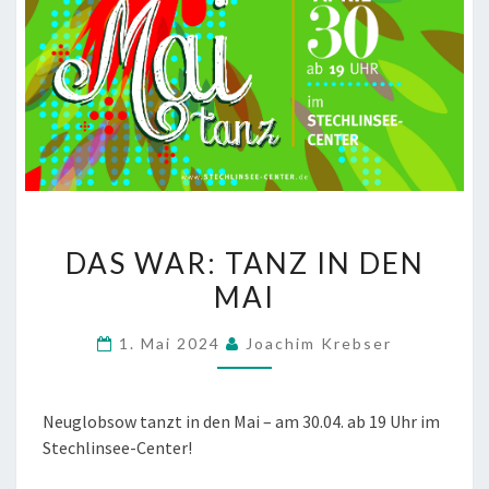
DAS
DAS WAR: TANZ IN DEN
WAR:
TANZ
MAI
IN
DEN
1. Mai 2024
Joachim Krebser
MAI
Neuglobsow tanzt in den Mai – am 30.04. ab 19 Uhr im
Stechlinsee-Center!