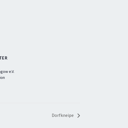
TER
gow e.V.
ion
Dorfkneipe