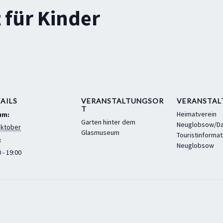
 für Kinder
AILS
VERANSTALTUNGSOR
VERANSTAL
T
Heimatverein
um:
Garten hinter dem
Neuglobsow/Da
Oktober
Glasmuseum
Touristinformat
:
Neuglobsow
 - 19:00